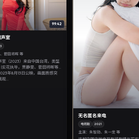
99:42
回声室
3
、菅田将晖 等
室（2023）来自中国台湾，类型
川实花执导，贾静雯、菅田将晖等
023年8月13日公映，画面质感突
...
无名匿名来电
电视剧
2021
主演：
朱智勋、朱一龙 等