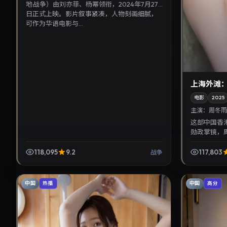
地·战争）由刘亦菲、杨幂领衔，2024年7月27
日正式上映。影片叙事紧凑，人物刻画细腻，
可作为华语电影与...
上海外滩
电影
2025
主演：
周冬雨
这部中国香
勋政掌镜，周
10月11日
式追剧与检索同
118,095
9.2
117,803
战争
中国
中国
热播
高分