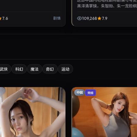
这部中国内地电视剧将剧情与写实
黑泽清掌镜，朱智勋、朱一龙担纲主
年7月25日与观众见面，对白精炼
浸式追剧与检索同...
7.6
109,268
7.9
剧情
武侠
科幻
魔法
奇幻
运动
中国
完结