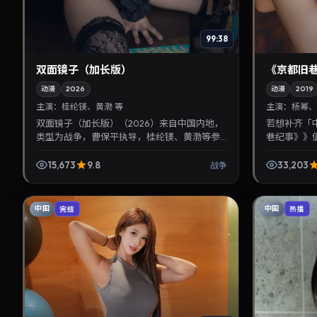
99:38
双面镜子（加长版）
《京都旧
动漫
2026
动漫
2019
主演：
桂纶镁、黄渤 等
主演：
杨幂、
双面镜子（加长版）（2026）来自中国内地，
若想补齐「
类型为战争，曹保平执导，桂纶镁、黄渤等参
巷纪事》》
与演出。2026年5月6日公映，画面质感突出，
宝剑主演，2
兼顾院线观感与...
晰，适合华语
15,673
9.8
33,203
战争
中国
中国
完结
热播