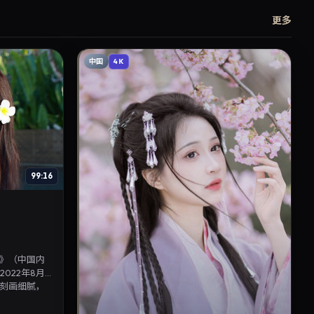
更多
中国
4K
99:16
》（中国内
022年8月2
刻画细腻，