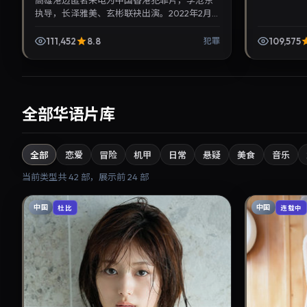
高雄港边匿名来电为中国香港犯罪片，李沧东
执导，长泽雅美、玄彬联袂出演。2022年2月
23日首映，讲述人性抉择与反转，推荐给关注
华语影视片库与热播...
111,452
8.8
109,575
犯罪
全部华语片库
全部
恋爱
冒险
机甲
日常
悬疑
美食
音乐
当前类型共
42
部，展示前
24
部
中国
中国
杜比
连载中