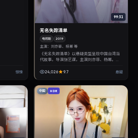
99:31
无名失踪清单
电视剧
2019
主演：
刘亦菲、杨幂 等
《无名失踪清单》以悬疑类型呈现中国台湾当
代故事，导演张艺谋，主演刘亦菲、杨幂。
2019年9月12日登陆院线后亦适合在家大屏回
放，兼顾口碑与流媒体...
24,026
9.7
惊悚
悬疑
中国
HDR