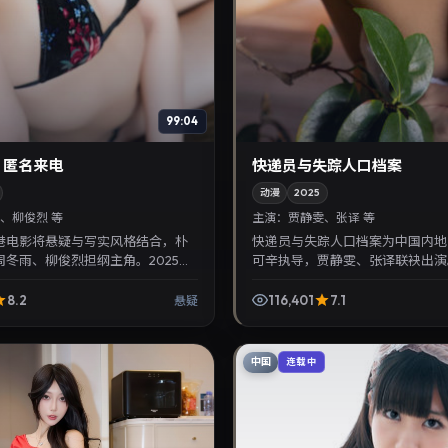
99:04
：匿名来电
快递员与失踪人口档案
动漫
2025
、柳俊烈 等
主演：
贾静雯、张译 等
港电影将悬疑与写实风格结合，朴
快递员与失踪人口档案为中国内地
冬雨、柳俊烈担纲主角。2025年
可辛执导，贾静雯、张译联袂出演。
与观众见面，对白精炼，适合晚间沉浸
月27日首映，讲述人性抉择与反
...
注华语影视片库与热...
8.2
116,401
7.1
悬疑
中国
连载中