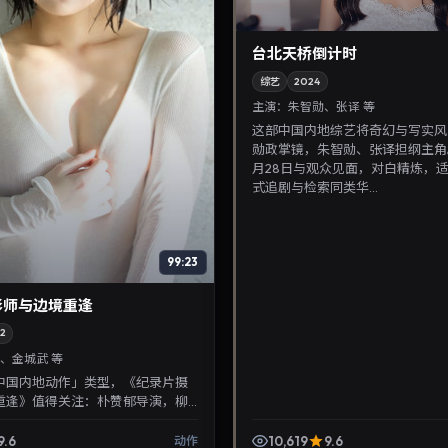
台北天桥倒计时
综艺
2024
主演：
朱智勋、张译 等
这部中国内地综艺将奇幻与写实风
勋政掌镜，朱智勋、张译担纲主角。
月28日与观众见面，对白精炼，
式追剧与检索同类华...
99:23
影师与边境重逢
2
、金城武 等
中国内地动作」类型，《纪录片摄
重逢》值得关注：朴赞郁导演，柳
主演，2022年4月13日上映。剧情
华...
9.6
10,619
9.6
动作