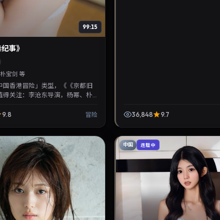
99:15
巷纪事》
朴宝剑 等
中国香港冒险」类型，《《京都旧
值得关注：李沧东导演，杨幂、朴
019年7月3日上映。剧情线索清
剧迷拓展...
9.8
36,848
9.7
冒险
中国
连载中