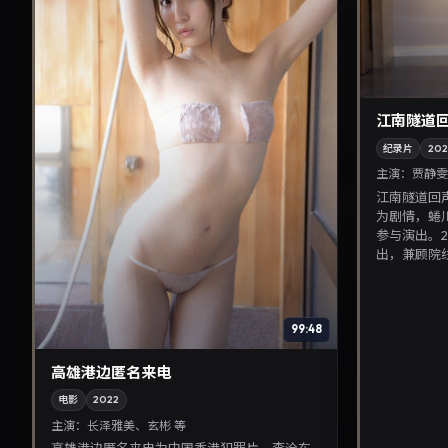
江南隧道
纪录片
202
主演：
贾静雯
江南隧道回声
为剧情，蜷
参与演出。2
出，兼顾院线观
99:48
高雄港边匿名来电
电影
2022
主演：
长泽雅美、玄彬 等