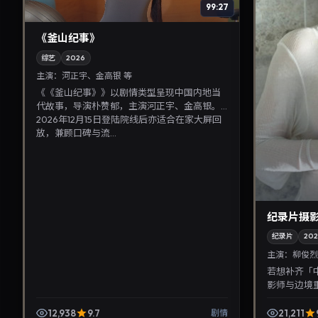
99:27
《釜山纪事》
综艺
2026
主演：
河正宇、金高银 等
《《釜山纪事》》以剧情类型呈现中国内地当
代故事，导演朴赞郁，主演河正宇、金高银。
2026年12月15日登陆院线后亦适合在家大屏回
放，兼顾口碑与流...
纪录片摄
纪录片
202
主演：
柳俊烈
若想补齐「
影师与边境
俊烈、金城武
线索清晰，适合
12,938
9.7
21,211
剧情