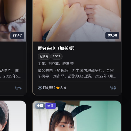
99:47
99:38
匿名来电（加长版）
纪录片
2022
主演：
刘亦菲、舒淇 等
动作片，陈
匿名来电（加长版）为中国内地战争片，金容
2025年5
华执导，刘亦菲、舒淇联袂出演。2022年7月4
转，推荐给关
日首映，讲述人性抉择与反转，推荐给关注华
语影视片库与热播榜...
114,552
8.4
动作
战争
中国
热播