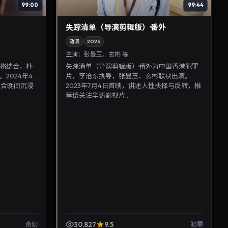
99:00
99:44
失踪清单（导演剪辑版）·番外
动漫
2023
主演：
张曼玉、玄彬 等
格结合，朴
失踪清单（导演剪辑版）·番外为中国香港犯罪
2024年4
片，李沧东执导，张曼玉、玄彬联袂出演。
适合晚间沉浸
2023年7月4日首映，讲述人性抉择与反转，推
荐给关注华语影视片...
30,827
9.5
奇幻
犯罪