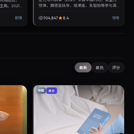
风格结合，
惊悚，魏德圣执导，绫濑遥、朱智勋等参与演
角。2021
出。2021年5月11日公映，画面质感突出，兼顾
，适合晚间沉
院线观感与家...
104,847
8.4
剧情
惊悚
最新
最热
评分
中国
高分