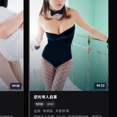
99:32
99:55
逆光寻人启事
电视剧
2021
主演：
绫濑遥、朱智勋 等
逆光寻人启事（2021）来自中国内地，类型为