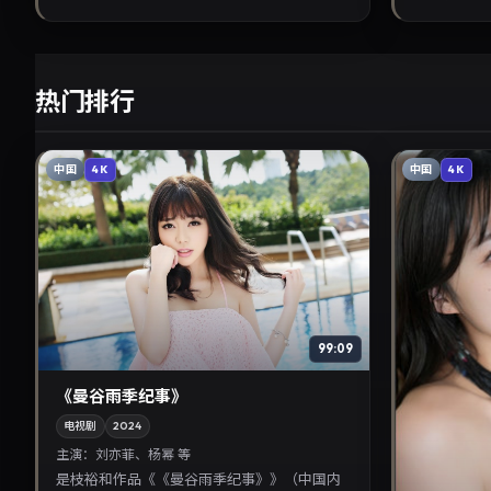
热门排行
中国
中国
4K
4K
99:09
《曼谷雨季纪事》
电视剧
2024
主演：
刘亦菲、杨幂 等
是枝裕和作品《《曼谷雨季纪事》》（中国内